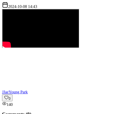
2024-10-08 14:43
J
JaeYoung Park
0
140