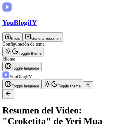
You
BlogifY
Inicio
Generar resumen
Configuración de tema
Toggle theme
Idioma
Toggle language
You
BlogifY
Toggle language
Toggle theme
Resumen del Video:
"Croketita" de Yeri Mua