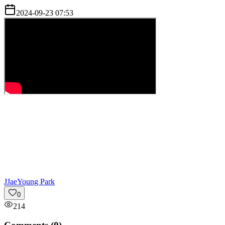
2024-09-23 07:53
J
JaeYoung Park
0
214