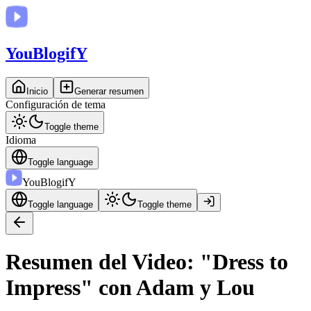
You
BlogifY
Inicio
Generar resumen
Configuración de tema
Toggle theme
Idioma
Toggle language
You
BlogifY
Toggle language
Toggle theme
Resumen del Video: "Dress to
Impress" con Adam y Lou