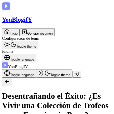
You
BlogifY
Inicio
Generar resumen
Configuración de tema
Toggle theme
Idioma
Toggle language
You
BlogifY
Toggle language
Toggle theme
Desentrañando el Éxito: ¿Es
Vivir una Colección de Trofeos