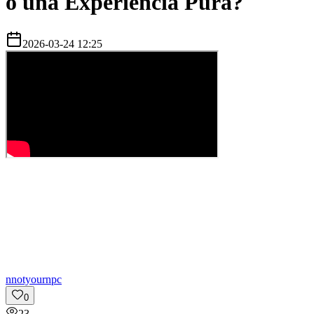
o una Experiencia Pura?
2026-03-24 12:25
n
notyournpc
0
23