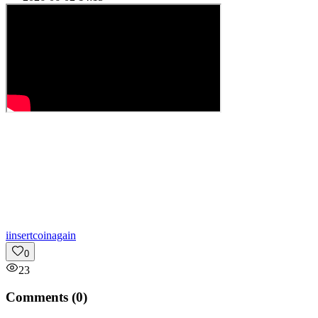
i
insertcoinagain
0
23
Comments (
0
)