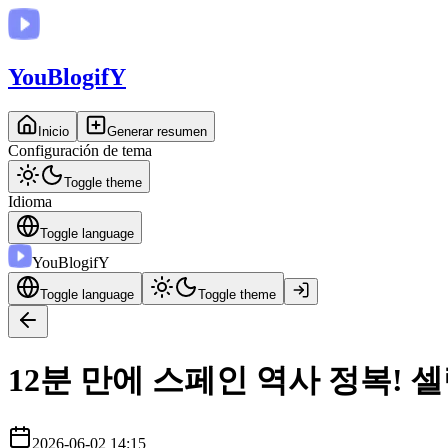
You
BlogifY
Inicio
Generar resumen
Configuración de tema
Toggle theme
Idioma
Toggle language
You
BlogifY
Toggle language
Toggle theme
12분 만에 스페인 역사 정복! 
2026-06-02 14:15