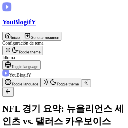
You
BlogifY
Inicio
Generar resumen
Configuración de tema
Toggle theme
Idioma
Toggle language
You
BlogifY
Toggle language
Toggle theme
NFL 경기 요약: 뉴올리언스 세
인츠 vs. 댈러스 카우보이스