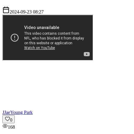
2024-09-23 08:27
J
JaeYoung Park
0
168