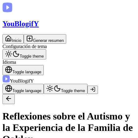
You
BlogifY
Inicio
Generar resumen
Configuración de tema
Toggle theme
Idioma
Toggle language
You
BlogifY
Toggle language
Toggle theme
Reflexiones sobre el Autismo y
la Experiencia de la Familia de