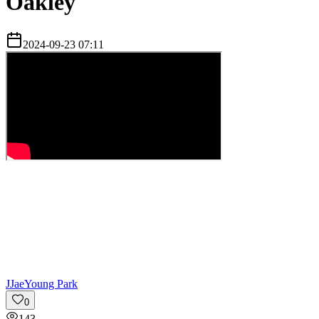
Oakley
2024-09-23 07:11
J
JaeYoung Park
0
143