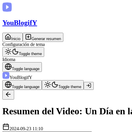
You
BlogifY
Inicio
Generar resumen
Configuración de tema
Toggle theme
Idioma
Toggle language
You
BlogifY
Toggle language
Toggle theme
Resumen del Video: Un Día en l
2024-09-23 11:10