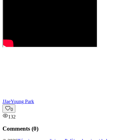
J
JaeYoung Park
0
132
Comments (
0
)