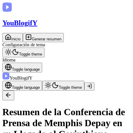
You
BlogifY
Inicio
Generar resumen
Configuración de tema
Toggle theme
Idioma
Toggle language
You
BlogifY
Toggle language
Toggle theme
Resumen de la Conferencia de
Prensa de Memphis Depay en