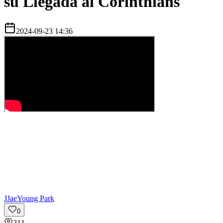
su Llegada al Corinthians
2024-09-23 14:36
J
JaeYoung Park
0
211