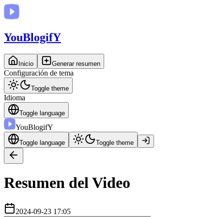
You
BlogifY
Inicio
Generar resumen
Configuración de tema
Toggle theme
Idioma
Toggle language
You
BlogifY
Toggle language
Toggle theme
Resumen del Video
2024-09-23 17:05