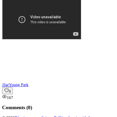
J
JaeYoung Park
0
167
Comments (
0
)