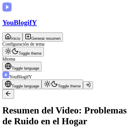
You
BlogifY
Inicio
Generar resumen
Configuración de tema
Toggle theme
Idioma
Toggle language
You
BlogifY
Toggle language
Toggle theme
Resumen del Video: Problemas
de Ruido en el Hogar