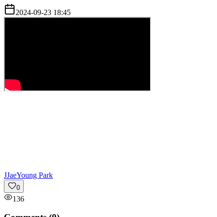
2024-09-23 18:45
J
JaeYoung Park
0
136