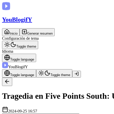
You
BlogifY
Inicio
Generar resumen
Configuración de tema
Toggle theme
Idioma
Toggle language
You
BlogifY
Toggle language
Toggle theme
Tragedia en Five Points South:
2024-09-25 16:57