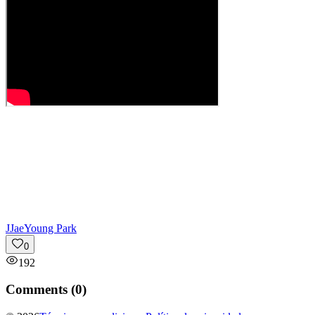
J
JaeYoung Park
0
192
Comments (
0
)