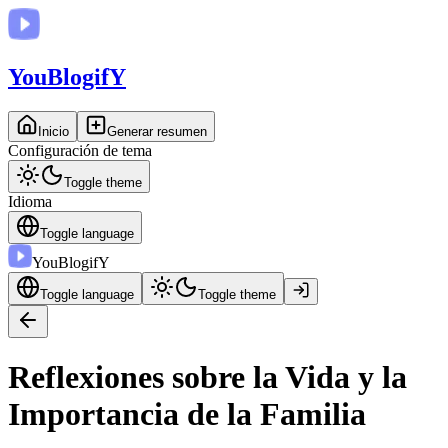
You
BlogifY
Inicio
Generar resumen
Configuración de tema
Toggle theme
Idioma
Toggle language
You
BlogifY
Toggle language
Toggle theme
Reflexiones sobre la Vida y la
Importancia de la Familia