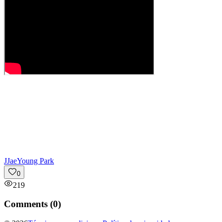
J
JaeYoung Park
0
219
Comments (
0
)