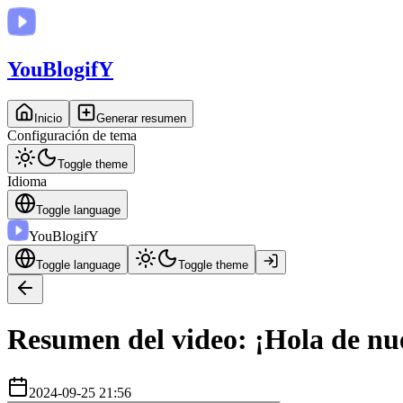
You
BlogifY
Inicio
Generar resumen
Configuración de tema
Toggle theme
Idioma
Toggle language
You
BlogifY
Toggle language
Toggle theme
Resumen del video: ¡Hola de nue
2024-09-25 21:56