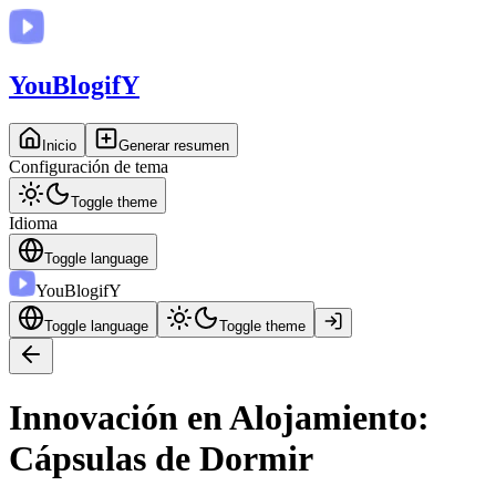
You
BlogifY
Inicio
Generar resumen
Configuración de tema
Toggle theme
Idioma
Toggle language
You
BlogifY
Toggle language
Toggle theme
Innovación en Alojamiento:
Cápsulas de Dormir