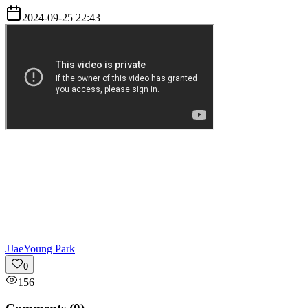
2024-09-25 22:43
J
JaeYoung Park
0
156