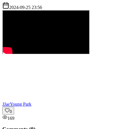
2024-09-25 23:56
J
JaeYoung Park
0
169