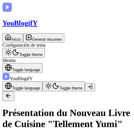
You
BlogifY
Inicio
Generar resumen
Configuración de tema
Toggle theme
Idioma
Toggle language
You
BlogifY
Toggle language
Toggle theme
Présentation du Nouveau Livre
de Cuisine "Tellement Yumi"