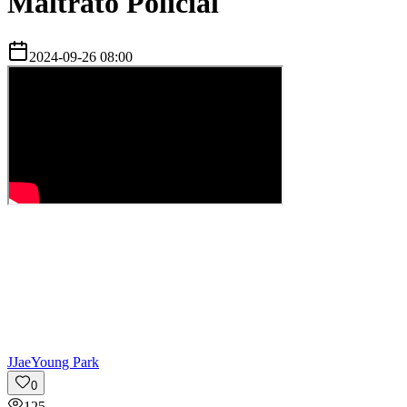
Maltrato Policial
2024-09-26 08:00
J
JaeYoung Park
0
125