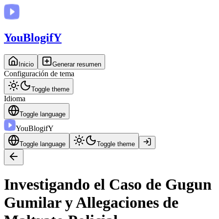
You
BlogifY
Inicio
Generar resumen
Configuración de tema
Toggle theme
Idioma
Toggle language
You
BlogifY
Toggle language
Toggle theme
Investigando el Caso de Gugun
Gumilar y Allegaciones de