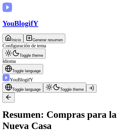
You
BlogifY
Inicio
Generar resumen
Configuración de tema
Toggle theme
Idioma
Toggle language
You
BlogifY
Toggle language
Toggle theme
Resumen: Compras para la
Nueva Casa