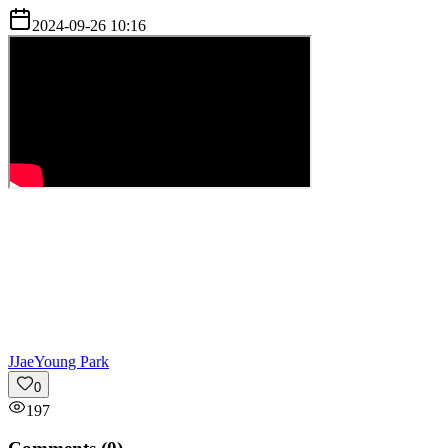
2024-09-26 10:16
J
JaeYoung Park
0
197