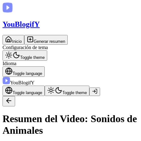
You
BlogifY
Inicio
Generar resumen
Configuración de tema
Toggle theme
Idioma
Toggle language
You
BlogifY
Toggle language
Toggle theme
Resumen del Video: Sonidos de
Animales