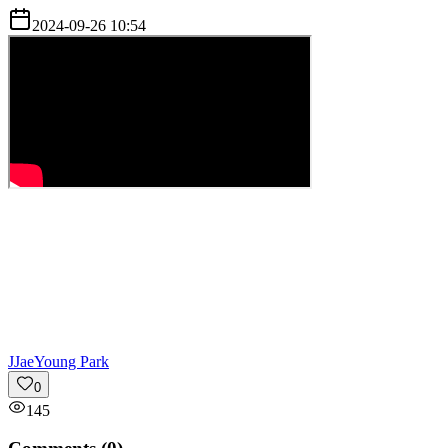
2024-09-26 10:54
J
JaeYoung Park
0
145