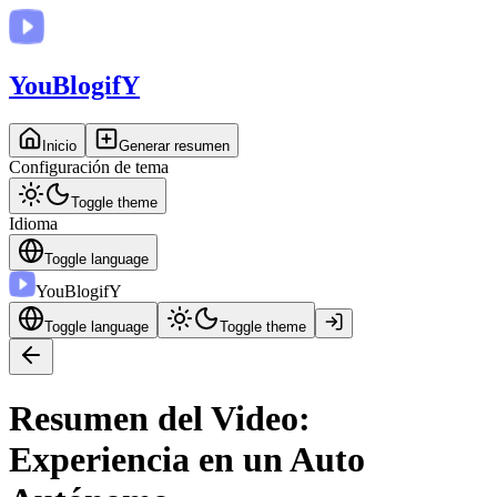
You
BlogifY
Inicio
Generar resumen
Configuración de tema
Toggle theme
Idioma
Toggle language
You
BlogifY
Toggle language
Toggle theme
Resumen del Video:
Experiencia en un Auto