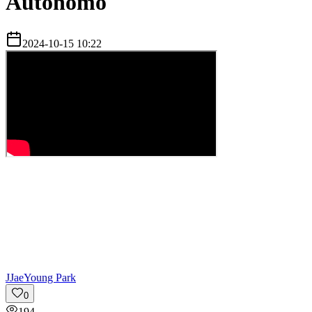
Autónomo
2024-10-15 10:22
J
JaeYoung Park
0
194