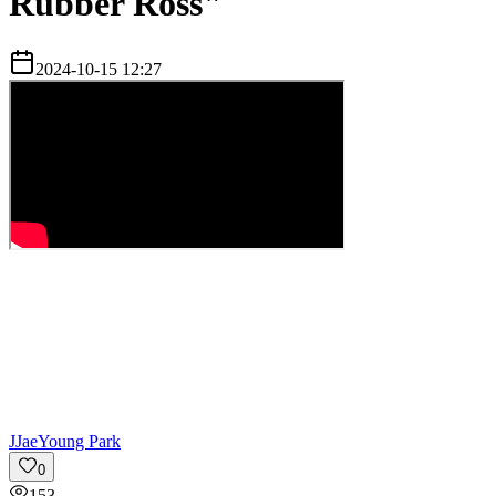
Rubber Ross"
2024-10-15 12:27
J
JaeYoung Park
0
153