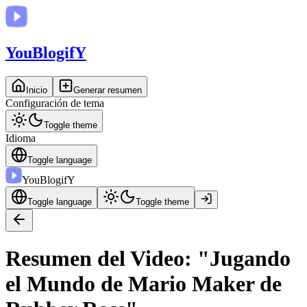
You
BlogifY
Inicio
Generar resumen
Configuración de tema
Toggle theme
Idioma
Toggle language
You
BlogifY
Toggle language
Toggle theme
Resumen del Video: "Jugando
el Mundo de Mario Maker de