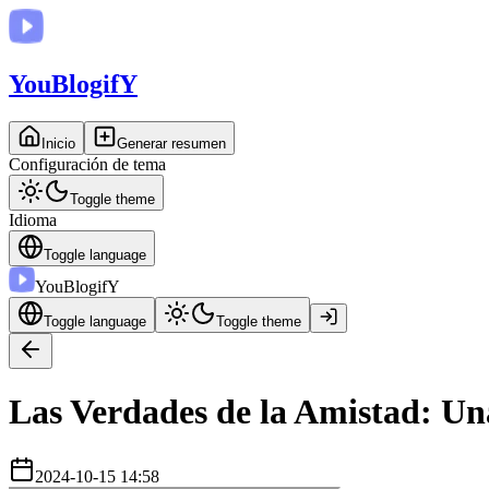
You
BlogifY
Inicio
Generar resumen
Configuración de tema
Toggle theme
Idioma
Toggle language
You
BlogifY
Toggle language
Toggle theme
Las Verdades de la Amistad: Un
2024-10-15 14:58