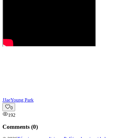
J
JaeYoung Park
0
192
Comments (
0
)