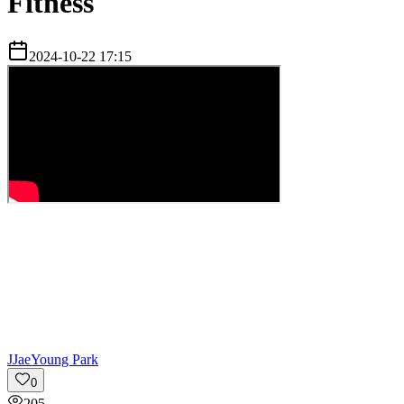
Fitness
2024-10-22 17:15
J
JaeYoung Park
0
205