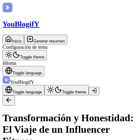
You
BlogifY
Inicio
Generar resumen
Configuración de tema
Toggle theme
Idioma
Toggle language
You
BlogifY
Toggle language
Toggle theme
Transformación y Honestidad:
El Viaje de un Influencer