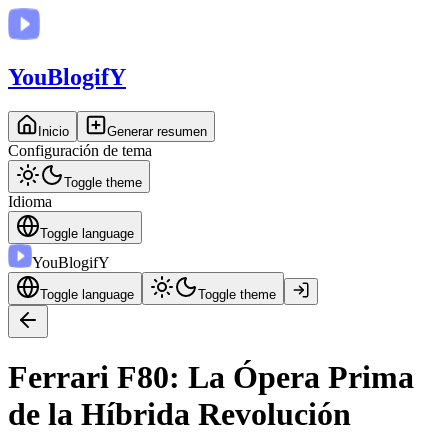
You
BlogifY
Inicio
Generar resumen
Configuración de tema
Toggle theme
Idioma
Toggle language
You
BlogifY
Toggle language
Toggle theme
Ferrari F80: La Ópera Prima
de la Híbrida Revolución