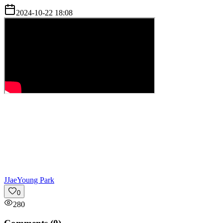
2024-10-22 18:08
J
JaeYoung Park
0
280