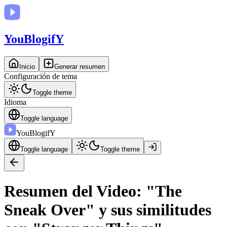
You
BlogifY
Inicio
Generar resumen
Configuración de tema
Toggle theme
Idioma
Toggle language
You
BlogifY
Toggle language
Toggle theme
Resumen del Video: "The
Sneak Over" y sus similitudes