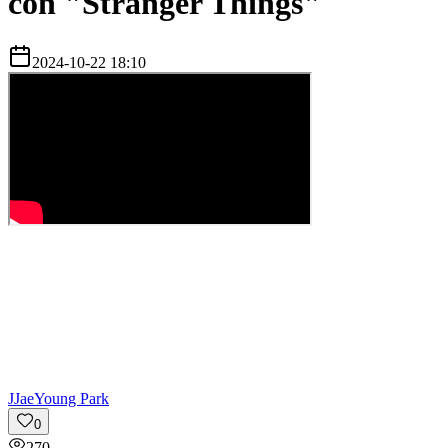
con "Stranger Things"
2024-10-22 18:10
J
JaeYoung Park
0
270