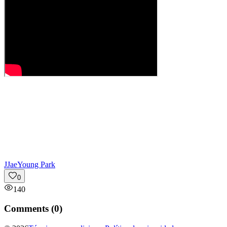
J
JaeYoung Park
0
140
Comments (
0
)