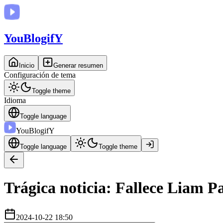
You
BlogifY
Inicio
Generar resumen
Configuración de tema
Toggle theme
Idioma
Toggle language
You
BlogifY
Toggle language
Toggle theme
Trágica noticia: Fallece Liam P
2024-10-22 18:50