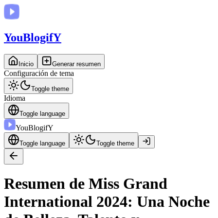
You
BlogifY
Inicio
Generar resumen
Configuración de tema
Toggle theme
Idioma
Toggle language
You
BlogifY
Toggle language
Toggle theme
Resumen de Miss Grand
International 2024: Una Noche