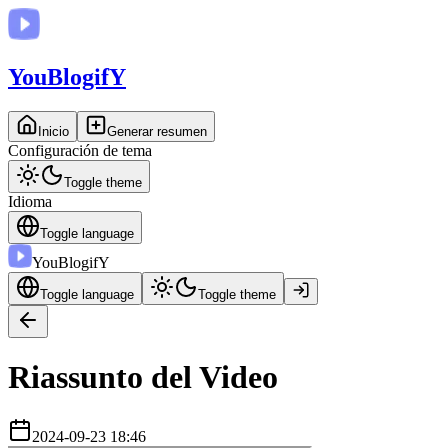
You
BlogifY
Inicio
Generar resumen
Configuración de tema
Toggle theme
Idioma
Toggle language
You
BlogifY
Toggle language
Toggle theme
Riassunto del Video
2024-09-23 18:46