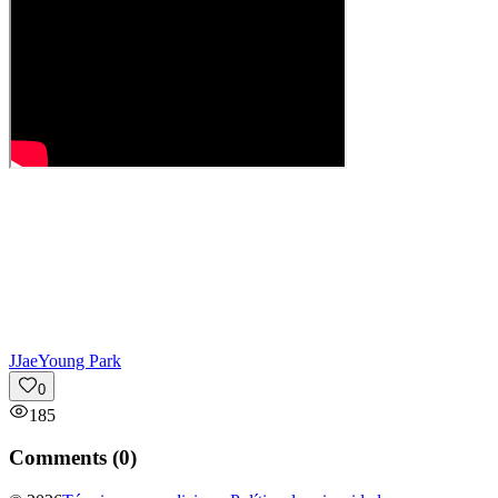
J
JaeYoung Park
0
185
Comments (
0
)