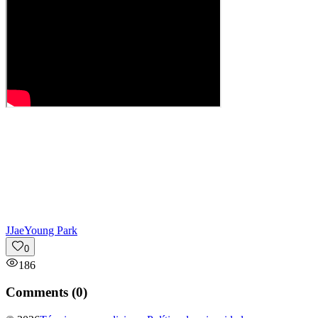
J
JaeYoung Park
0
186
Comments (
0
)