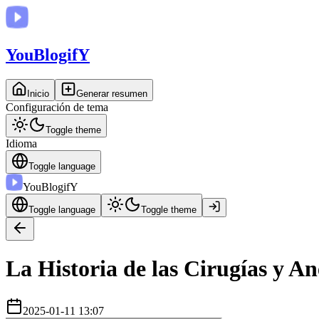
You
BlogifY
Inicio
Generar resumen
Configuración de tema
Toggle theme
Idioma
Toggle language
You
BlogifY
Toggle language
Toggle theme
La Historia de las Cirugías y A
2025-01-11 13:07