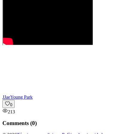
J
JaeYoung Park
0
213
Comments (
0
)