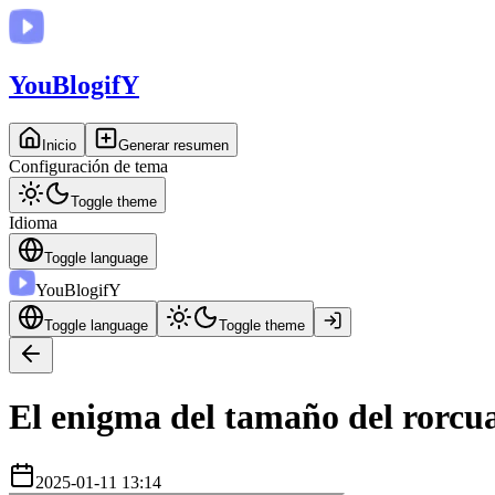
You
BlogifY
Inicio
Generar resumen
Configuración de tema
Toggle theme
Idioma
Toggle language
You
BlogifY
Toggle language
Toggle theme
El enigma del tamaño del rorcua
2025-01-11 13:14