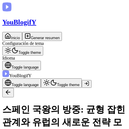
You
BlogifY
Inicio
Generar resumen
Configuración de tema
Toggle theme
Idioma
Toggle language
You
BlogifY
Toggle language
Toggle theme
스페인 국왕의 방중: 균형 잡힌
관계와 유럽의 새로운 전략 모