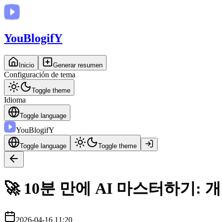
You
BlogifY
Inicio
Generar resumen
Configuración de tema
Toggle theme
Idioma
Toggle language
You
BlogifY
Toggle language
Toggle theme
🚀 10분 만에 AI 마스터하기
2026-04-16 11:20