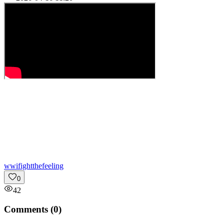
w
wifightthefeeling
0
42
Comments (
0
)