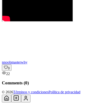
n
noobmasterwhy
0
22
Comments (
0
)
© 2026
Términos y condiciones
Política de privacidad