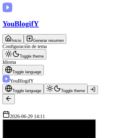
You
BlogifY
Inicio
Generar resumen
Configuración de tema
Toggle theme
Idioma
Toggle language
You
BlogifY
Toggle language
Toggle theme
2026-06-29 14:11