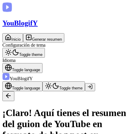
You
BlogifY
Inicio
Generar resumen
Configuración de tema
Toggle theme
Idioma
Toggle language
You
BlogifY
Toggle language
Toggle theme
¡Claro! Aquí tienes el resumen
del guion de YouTube en