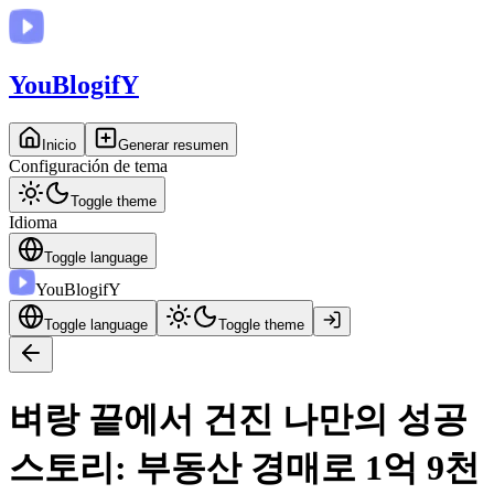
You
BlogifY
Inicio
Generar resumen
Configuración de tema
Toggle theme
Idioma
Toggle language
You
BlogifY
Toggle language
Toggle theme
벼랑 끝에서 건진 나만의 성공
스토리: 부동산 경매로 1억 9천