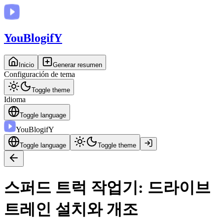
You
BlogifY
Inicio
Generar resumen
Configuración de tema
Toggle theme
Idioma
Toggle language
You
BlogifY
Toggle language
Toggle theme
스퍼드 트럭 작업기: 드라이브
트레인 설치와 개조