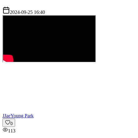
2024-09-25 16:40
J
JaeYoung Park
0
113