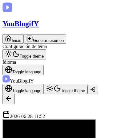
You
BlogifY
Inicio
Generar resumen
Configuración de tema
Toggle theme
Idioma
Toggle language
You
BlogifY
Toggle language
Toggle theme
2026-06-28 11:52