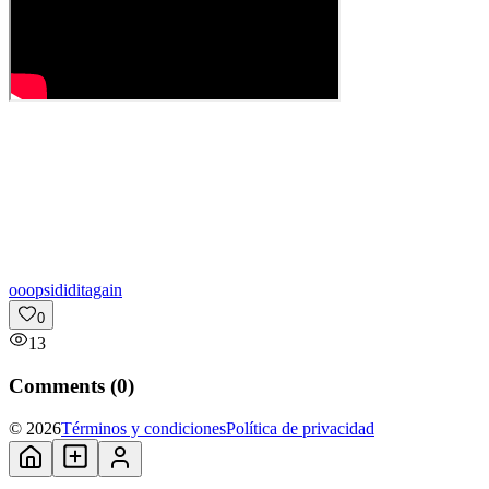
o
oopsididitagain
0
13
Comments (
0
)
© 2026
Términos y condiciones
Política de privacidad