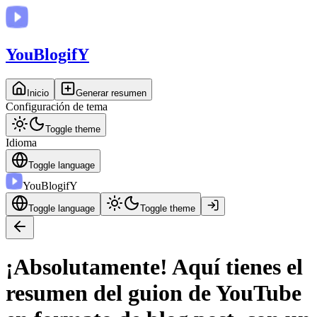
You
BlogifY
Inicio
Generar resumen
Configuración de tema
Toggle theme
Idioma
Toggle language
You
BlogifY
Toggle language
Toggle theme
¡Absolutamente! Aquí tienes el
resumen del guion de YouTube