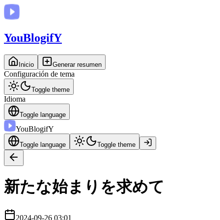
You
BlogifY
Inicio
Generar resumen
Configuración de tema
Toggle theme
Idioma
Toggle language
You
BlogifY
Toggle language
Toggle theme
新たな始まりを求めて
2024-09-26 03:01