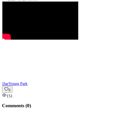
J
JaeYoung Park
0
151
Comments (
0
)