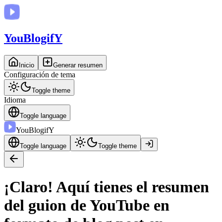
You
BlogifY
Inicio
Generar resumen
Configuración de tema
Toggle theme
Idioma
Toggle language
You
BlogifY
Toggle language
Toggle theme
¡Claro! Aquí tienes el resumen
del guion de YouTube en