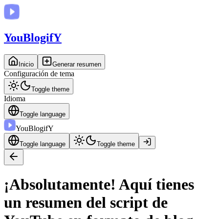
You
BlogifY
Inicio
Generar resumen
Configuración de tema
Toggle theme
Idioma
Toggle language
You
BlogifY
Toggle language
Toggle theme
¡Absolutamente! Aquí tienes
un resumen del script de