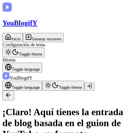
You
BlogifY
Inicio
Generar resumen
Configuración de tema
Toggle theme
Idioma
Toggle language
You
BlogifY
Toggle language
Toggle theme
¡Claro! Aquí tienes la entrada
de blog basada en el guion de