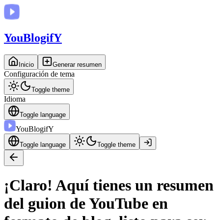
You
BlogifY
Inicio
Generar resumen
Configuración de tema
Toggle theme
Idioma
Toggle language
You
BlogifY
Toggle language
Toggle theme
¡Claro! Aquí tienes un resumen
del guion de YouTube en