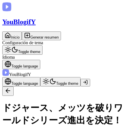
You
BlogifY
Inicio
Generar resumen
Configuración de tema
Toggle theme
Idioma
Toggle language
You
BlogifY
Toggle language
Toggle theme
ドジャース、メッツを破りワ
ールドシリーズ進出を決定！