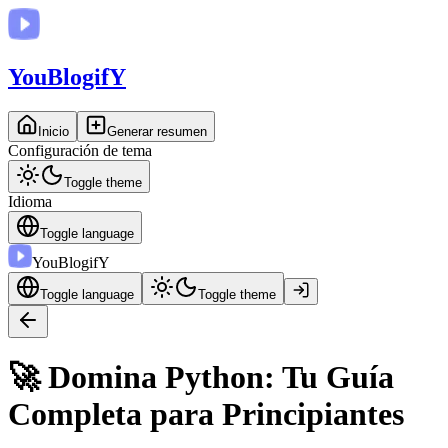
You
BlogifY
Inicio
Generar resumen
Configuración de tema
Toggle theme
Idioma
Toggle language
You
BlogifY
Toggle language
Toggle theme
🚀 Domina Python: Tu Guía
Completa para Principiantes