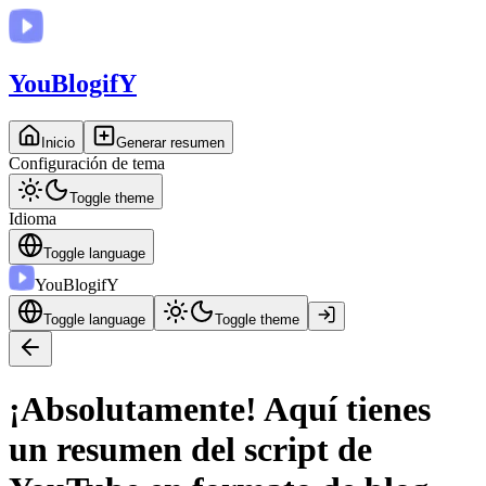
You
BlogifY
Inicio
Generar resumen
Configuración de tema
Toggle theme
Idioma
Toggle language
You
BlogifY
Toggle language
Toggle theme
¡Absolutamente! Aquí tienes
un resumen del script de