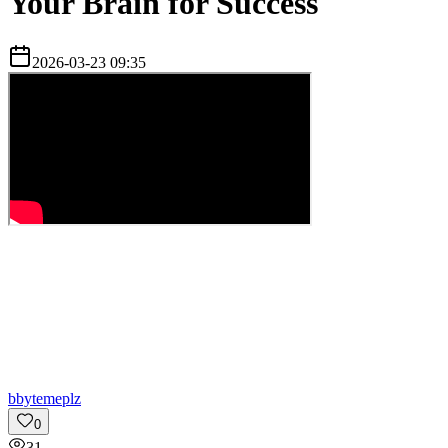
Your Brain for Success
2026-03-23 09:35
b
bytemeplz
0
31