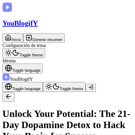
You
BlogifY
Inicio
Generar resumen
Configuración de tema
Toggle theme
Idioma
Toggle language
You
BlogifY
Toggle language
Toggle theme
Unlock Your Potential: The 21-
Day Dopamine Detox to Hack