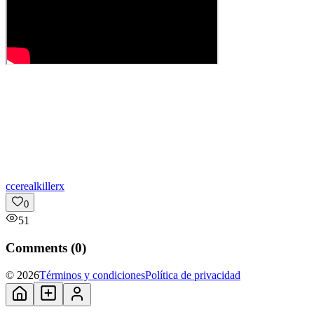
c
cerealkillerx
0
51
Comments (
0
)
© 2026
Términos y condiciones
Política de privacidad