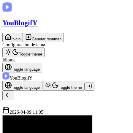
You
BlogifY
Inicio
Generar resumen
Configuración de tema
Toggle theme
Idioma
Toggle language
You
BlogifY
Toggle language
Toggle theme
2026-04-09 11:05