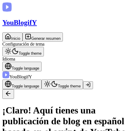
You
BlogifY
Inicio
Generar resumen
Configuración de tema
Toggle theme
Idioma
Toggle language
You
BlogifY
Toggle language
Toggle theme
¡Claro! Aquí tienes una
publicación de blog en español