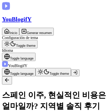
You
BlogifY
Inicio
Generar resumen
Configuración de tema
Toggle theme
Idioma
Toggle language
You
BlogifY
Toggle language
Toggle theme
스페인 이주, 현실적인 비용은
얼마일까? 지역별 솔직 후기