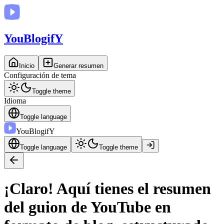
You
BlogifY
Inicio
Generar resumen
Configuración de tema
Toggle theme
Idioma
Toggle language
You
BlogifY
Toggle language
Toggle theme
¡Claro! Aquí tienes el resumen
del guion de YouTube en